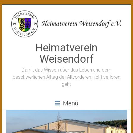
Zum
Inhalt
springen
Heimatverein
Weisendorf
Damit das Wissen über das Leben und dem
beschwerlichen Alltag der Altvorderen nicht verloren
geht
Menü