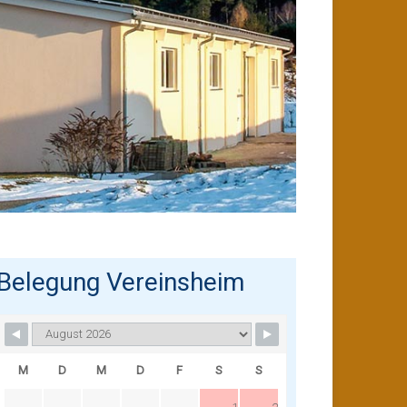
Belegung Vereinsheim
M
D
M
D
F
S
S