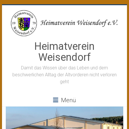
Zum
Inhalt
springen
Heimatverein
Weisendorf
Damit das Wissen über das Leben und dem
beschwerlichen Alltag der Altvorderen nicht verloren
geht
Menü