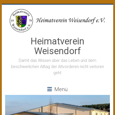
Zum
Inhalt
springen
Heimatverein
Weisendorf
Damit das Wissen über das Leben und dem
beschwerlichen Alltag der Altvorderen nicht verloren
geht
Menü