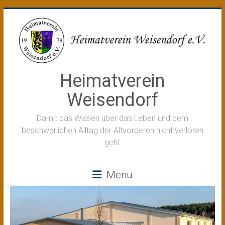
Zum
Inhalt
springen
Heimatverein
Weisendorf
Damit das Wissen über das Leben und dem
beschwerlichen Alltag der Altvorderen nicht verloren
geht
Menü