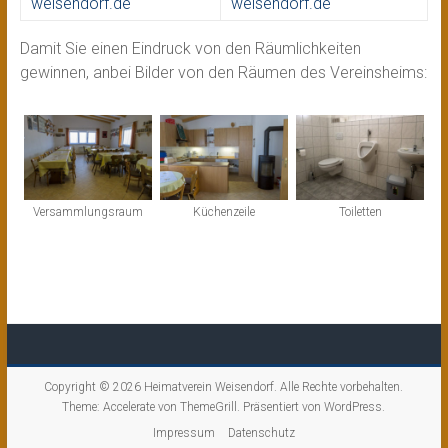
weisendorf.de
weisendorf.de
Damit Sie einen Eindruck von den Räumlichkeiten
gewinnen, anbei Bilder von den Räumen des Vereinsheims:
Versammlungsraum
Küchenzeile
Toiletten
Copyright © 2026
Heimatverein Weisendorf
. Alle Rechte vorbehalten.
Theme:
Accelerate
von ThemeGrill. Präsentiert von
WordPress
.
Impressum
Datenschutz