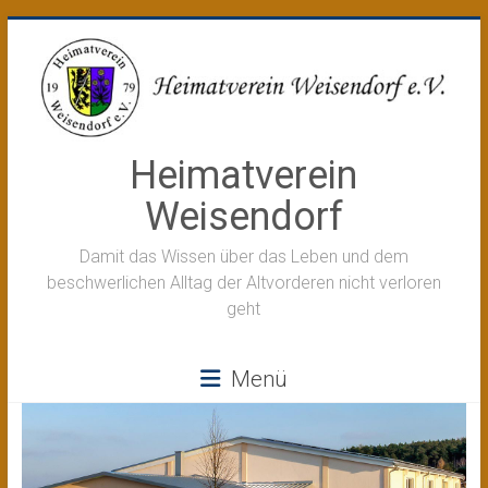
Zum
Inhalt
springen
Heimatverein
Weisendorf
Damit das Wissen über das Leben und dem
beschwerlichen Alltag der Altvorderen nicht verloren
geht
Menü