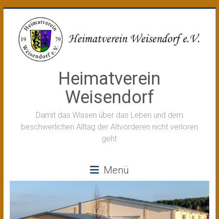
Zum
Inhalt
springen
Heimatverein
Weisendorf
Damit das Wissen über das Leben und dem
beschwerlichen Alltag der Altvorderen nicht verloren
geht
Menü