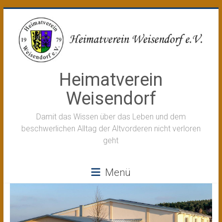
Zum
Inhalt
springen
Heimatverein
Weisendorf
Damit das Wissen über das Leben und dem
beschwerlichen Alltag der Altvorderen nicht verloren
geht
Menü