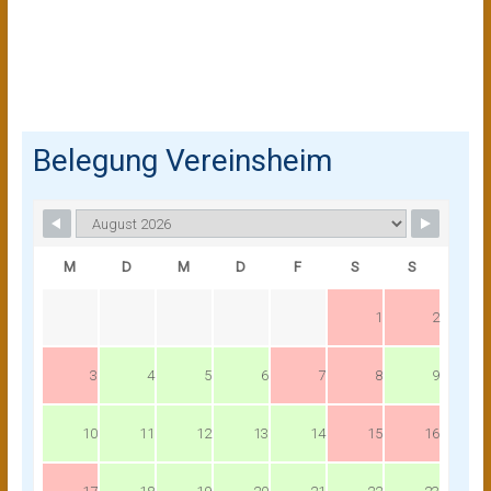
Belegung Vereinsheim
M
D
M
D
F
S
S
1
2
3
4
5
6
7
8
9
10
11
12
13
14
15
16