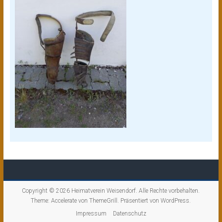
Copyright © 2026
Heimatverein Weisendorf
. Alle Rechte vorbehalten.
Theme:
Accelerate
von ThemeGrill. Präsentiert von
WordPress
.
Impressum
Datenschutz