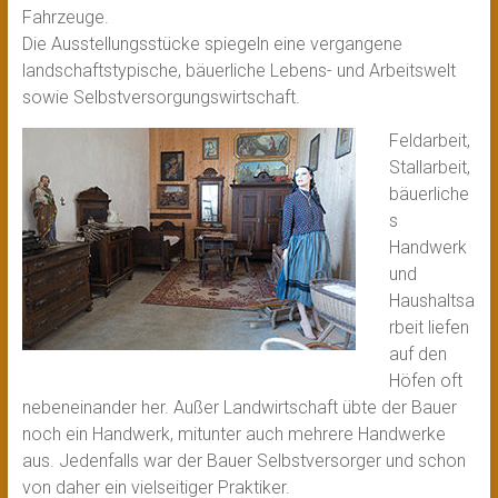
Fahrzeuge.
Die Ausstellungsstücke spiegeln eine vergangene
landschaftstypische, bäuer­liche Lebens- und Arbeitswelt
sowie Selbstver­sorgungswirtschaft.
Feldarbeit,
Stallarbeit,
bäuerliche
s
Handwerk
und
Haushaltsa
rbeit liefen
auf den
Höfen oft
neben­einander her. Außer Landwirtschaft übte der Bauer
noch ein Handwerk, mitunter auch mehrere Hand­werke
aus. Jedenfalls war der Bauer Selbst­versorger und schon
von daher ein vielseitiger Praktiker.