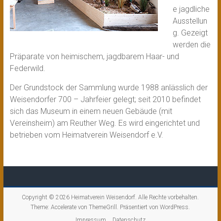
e jagdliche
Ausstellun
g. Gezeigt
werden die
Präparate von heimischem, jagdbarem Haar- und
Federwild.
Der Grundstock der Sammlung wurde 1988 anlässlich der
Weisendorfer 700 – Jahrfeier gelegt; seit 2010 befindet
sich das Museum in einem neuen Gebäude (mit
Vereinsheim) am Reuther Weg. Es wird eingerichtet und
betrieben vom Heimatverein Weisendorf e.V.
Copyright © 2026
Heimatverein Weisendorf
. Alle Rechte vorbehalten.
Theme:
Accelerate
von ThemeGrill. Präsentiert von
WordPress
.
Impressum
Datenschutz