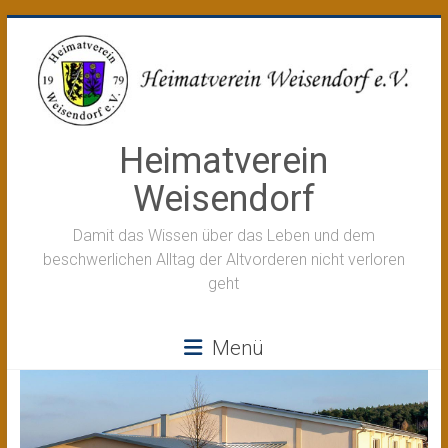
Zum
Inhalt
springen
Heimatverein
Weisendorf
Damit das Wissen über das Leben und dem
beschwerlichen Alltag der Altvorderen nicht verloren
geht
Menü