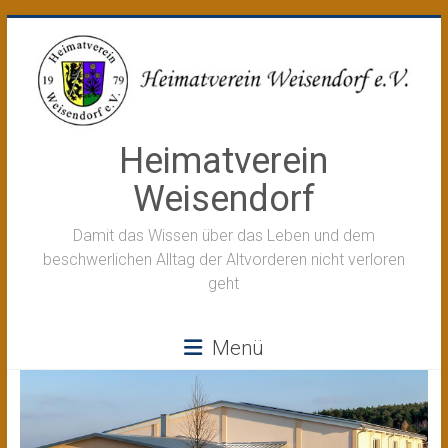
Zum
Inhalt
springen
Heimatverein
Weisendorf
Damit das Wissen über das Leben und dem
beschwerlichen Alltag der Altvorderen nicht verloren
geht
Menü