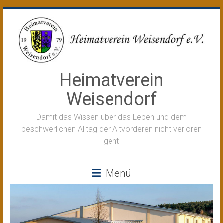
Zum
Inhalt
springen
Heimatverein
Weisendorf
Damit das Wissen über das Leben und dem
beschwerlichen Alltag der Altvorderen nicht verloren
geht
Menü