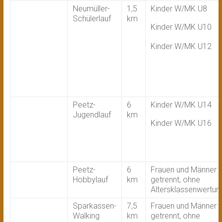
Neumüller-
1,5
Kinder W/MK U8
Schülerlauf
km
Kinder W/MK U10
Kinder W/MK U12
Peetz-
6
Kinder W/MK U14
Jugendlauf
km
Kinder W/MK U16
Peetz-
6
Frauen und Männer
Hobbylauf
km
getrennt, ohne
Altersklassenwertun
Sparkassen-
7,5
Frauen und Männer
Walking
km
getrennt, ohne