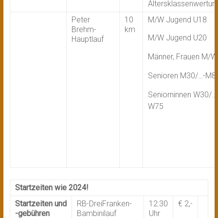
Altersklassenwertun
Peter
10
M/W Jugend U18
Brehm-
km
M/W Jugend U20
Hauptlauf
Männer, Frauen M/W
Senioren M30/…-M8
Seniorninnen W30/…
W75
Startzeiten wie 2024!
Startzeiten und
RB-DreiFranken-
12:30
€ 2,-
-gebühren
Bambinilauf
Uhr