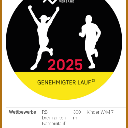
Wettbewerbe
RB-
300
Kinder W/M 7
DreiFranken-
m
Bambinilauf