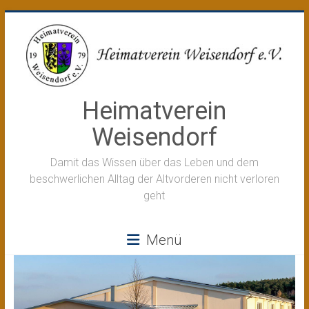
Zum
Inhalt
springen
Heimatverein
Weisendorf
Damit das Wissen über das Leben und dem
beschwerlichen Alltag der Altvorderen nicht verloren
geht
Menü