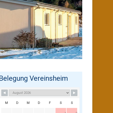
Belegung Vereinsheim
M
D
M
D
F
S
S