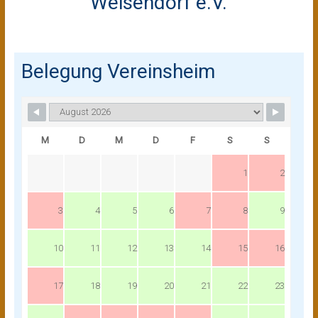
Weisendorf e.V.
Belegung Vereinsheim
M
D
M
D
F
S
S
1
2
3
4
5
6
7
8
9
10
11
12
13
14
15
16
17
18
19
20
21
22
23