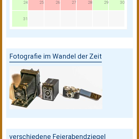
24
25
26
27
28
29
30
31
Fotografie im Wandel der Zeit
verschiedene Feierabendziegel